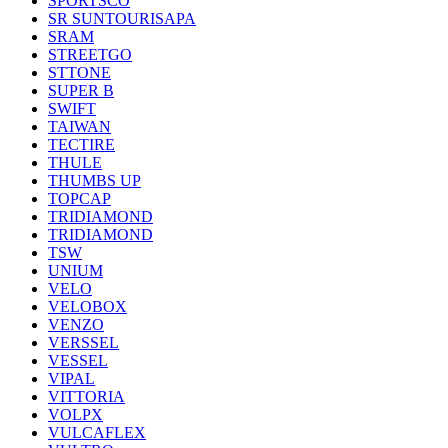
SPORTSCO
SR SUNTOURISAPA
SRAM
STREETGO
STTONE
SUPER B
SWIFT
TAIWAN
TECTIRE
THULE
THUMBS UP
TOPCAP
TRIDIAMOND
TRIDIAMOND
TSW
UNIUM
VELO
VELOBOX
VENZO
VERSSEL
VESSEL
VIPAL
VITTORIA
VOLPX
VULCAFLEX