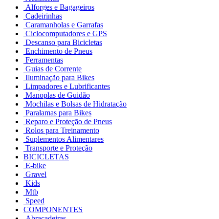
Alforges e Bagageiros
Cadeirinhas
Caramanholas e Garrafas
Ciclocomputadores e GPS
Descanso para Bicicletas
Enchimento de Pneus
Ferramentas
Guias de Corrente
Iluminação para Bikes
Limpadores e Lubrificantes
Manoplas de Guidão
Mochilas e Bolsas de Hidratação
Paralamas para Bikes
Reparo e Proteção de Pneus
Rolos para Treinamento
Suplementos Alimentares
Transporte e Proteção
BICICLETAS
E-bike
Gravel
Kids
Mtb
Speed
COMPONENTES
Abraçadeiras