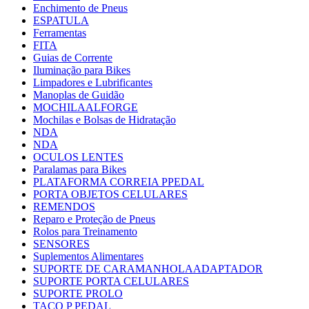
Enchimento de Pneus
ESPATULA
Ferramentas
FITA
Guias de Corrente
Iluminação para Bikes
Limpadores e Lubrificantes
Manoplas de Guidão
MOCHILAALFORGE
Mochilas e Bolsas de Hidratação
NDA
NDA
OCULOS LENTES
Paralamas para Bikes
PLATAFORMA CORREIA PPEDAL
PORTA OBJETOS CELULARES
REMENDOS
Reparo e Proteção de Pneus
Rolos para Treinamento
SENSORES
Suplementos Alimentares
SUPORTE DE CARAMANHOLAADAPTADOR
SUPORTE PORTA CELULARES
SUPORTE PROLO
TACO P PEDAL