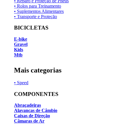
• Reparo e Proteção de Pneus
• Rolos para Treinamento
• Suplementos Alimentares
• Transporte e Proteção
BICICLETAS
E-bike
Gravel
Kids
Mtb
Mais categorias
• Speed
COMPONENTES
Abraçadeiras
Alavancas de Câmbio
Caixas de Direção
Câmaras de Ar