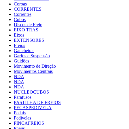
Coroas
CORRENTES
Correntes
Cubos
Discos de Freio
EIXO TRAS
Eixos
EXTENSORES
Freios
Gancheiras
Garfos e Suspensão
Guidões
Movimento de Direção
Movimentos Centrais
NDA
NDA
NDA
NUCLEOCUBOS
Parafusos
PASTILHA DE FREIOS
PECASPEDIVELA
Pedais
Pedivelas
PINCAFREIOS
Pneus