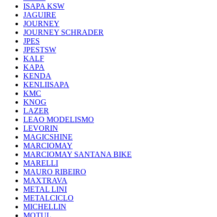
ISAPA KSW
JAGUIRE
JOURNEY
JOURNEY SCHRADER
JPES
JPESTSW
KALF
KAPA
KENDA
KENLIISAPA
KMC
KNOG
LAZER
LEAO MODELISMO
LEVORIN
MAGICSHINE
MARCIOMAY
MARCIOMAY SANTANA BIKE
MARELLI
MAURO RIBEIRO
MAXTRAVA
METAL LINI
METALCICLO
MICHELLIN
MOTUL