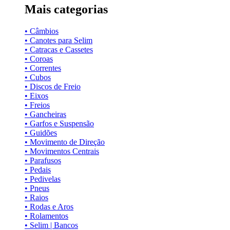
Mais categorias
• Câmbios
• Canotes para Selim
• Catracas e Cassetes
• Coroas
• Correntes
• Cubos
• Discos de Freio
• Eixos
• Freios
• Gancheiras
• Garfos e Suspensão
• Guidões
• Movimento de Direção
• Movimentos Centrais
• Parafusos
• Pedais
• Pedivelas
• Pneus
• Raios
• Rodas e Aros
• Rolamentos
• Selim | Bancos