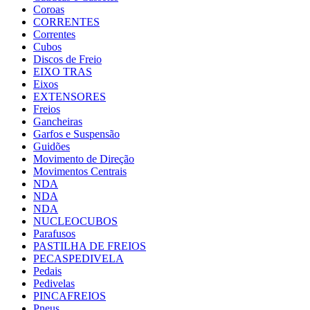
Coroas
CORRENTES
Correntes
Cubos
Discos de Freio
EIXO TRAS
Eixos
EXTENSORES
Freios
Gancheiras
Garfos e Suspensão
Guidões
Movimento de Direção
Movimentos Centrais
NDA
NDA
NDA
NUCLEOCUBOS
Parafusos
PASTILHA DE FREIOS
PECASPEDIVELA
Pedais
Pedivelas
PINCAFREIOS
Pneus