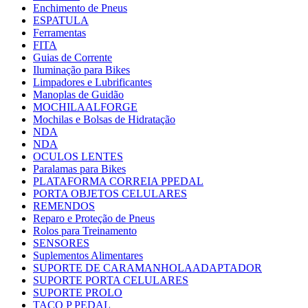
Enchimento de Pneus
ESPATULA
Ferramentas
FITA
Guias de Corrente
Iluminação para Bikes
Limpadores e Lubrificantes
Manoplas de Guidão
MOCHILAALFORGE
Mochilas e Bolsas de Hidratação
NDA
NDA
OCULOS LENTES
Paralamas para Bikes
PLATAFORMA CORREIA PPEDAL
PORTA OBJETOS CELULARES
REMENDOS
Reparo e Proteção de Pneus
Rolos para Treinamento
SENSORES
Suplementos Alimentares
SUPORTE DE CARAMANHOLAADAPTADOR
SUPORTE PORTA CELULARES
SUPORTE PROLO
TACO P PEDAL