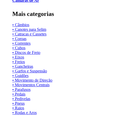
Câmaras de Ar
Mais categorias
• Câmbios
• Canotes para Selim
• Catracas e Cassetes
• Coroas
• Correntes
• Cubos
• Discos de Freio
• Eixos
• Freios
• Gancheiras
• Garfos e Suspensão
• Guidões
• Movimento de Direção
• Movimentos Centrais
• Parafusos
• Pedais
• Pedivelas
• Pneus
• Raios
• Rodas e Aros