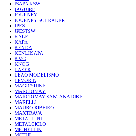
ISAPA KSW
JAGUIRE
JOURNEY
JOURNEY SCHRADER
JPES
JPESTSW
KALF
KAPA
KENDA
KENLIISAPA
KMC
KNOG
LAZER
LEAO MODELISMO
LEVORIN
MAGICSHINE
MARCIOMAY
MARCIOMAY SANTANA BIKE
MARELLI
MAURO RIBEIRO
MAXTRAVA
METAL LINI
METALCICLO
MICHELLIN
MOTUL