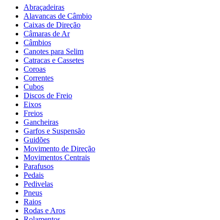
Abraçadeiras
Alavancas de Câmbio
Caixas de Direção
Câmaras de Ar
Câmbios
Canotes para Selim
Catracas e Cassetes
Coroas
Correntes
Cubos
Discos de Freio
Eixos
Freios
Gancheiras
Garfos e Suspensão
Guidões
Movimento de Direção
Movimentos Centrais
Parafusos
Pedais
Pedivelas
Pneus
Raios
Rodas e Aros
Rolamentos