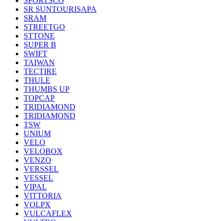
SPORTSCO
SR SUNTOURISAPA
SRAM
STREETGO
STTONE
SUPER B
SWIFT
TAIWAN
TECTIRE
THULE
THUMBS UP
TOPCAP
TRIDIAMOND
TRIDIAMOND
TSW
UNIUM
VELO
VELOBOX
VENZO
VERSSEL
VESSEL
VIPAL
VITTORIA
VOLPX
VULCAFLEX