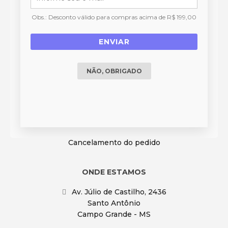
Duvidas Frequentes
Obs.: Desconto válido para compras acima de R$ 199,00
Termos e Políticas
ENVIAR
DÚVIDAS FREQUENTES
NÃO, OBRIGADO
Status do Pedido
Prazo de entrega
Formas de Pagamento
Troca ou Devolução
Cancelamento do pedido
ONDE ESTAMOS
Av. Júlio de Castilho, 2436
Santo Antônio
Campo Grande - MS