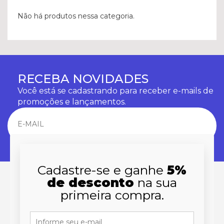
Não há produtos nessa categoria.
RECEBA NOVIDADES
Você está se cadastrando para receber e-mails de
promoções e lançamentos.
Cadastre-se e ganhe
5%
de desconto
na sua
primeira compra.
INSTITUCIONAL
Quem Somos