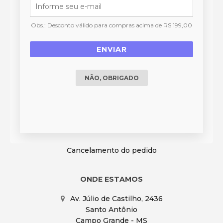
Quem Somos
Duvidas Frequentes
Obs.: Desconto válido para compras acima de R$ 199,00
Termos e Políticas
ENVIAR
DÚVIDAS FREQUENTES
NÃO, OBRIGADO
Status do Pedido
Prazo de entrega
Formas de Pagamento
Troca ou Devolução
Cancelamento do pedido
ONDE ESTAMOS
Av. Júlio de Castilho, 2436
Santo Antônio
Campo Grande - MS