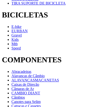
TIRA SUPORTE DE BICICLETA
BICICLETAS
E-bike
EURBAN
Gravel
Kids
Mtb
Speed
COMPONENTES
Abraçadeiras
Alavancas de Câmbio
ALAVANCASMACANETAS
Caixas de Direção
Câmaras de Ar
CAMBIO DIANT
Câmbios
Canotes para Selim
Catracas e Cassetes