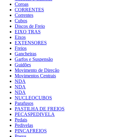
Coroas
CORRENTES
Correntes
Cubos
Discos de Freio
EIXO TRAS
Eixos
EXTENSORES
Freios
Gancheiras
Garfos e Suspensão
Guidões
Movimento de Direção
Movimentos Centrais
NDA
NDA
NDA
NUCLEOCUBOS
Parafusos
PASTILHA DE FREIOS
PECASPEDIVELA
Pedais
Pedivelas
PINCAFREIOS
Pneus