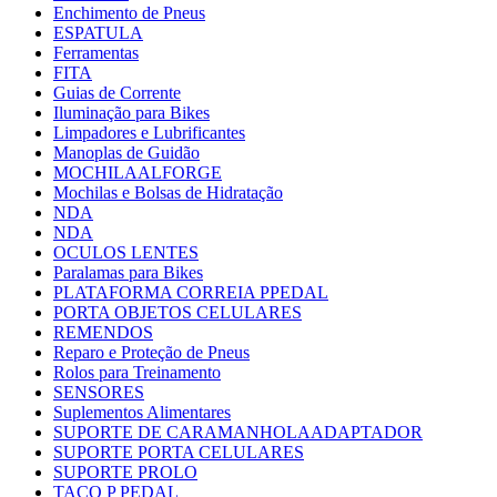
Enchimento de Pneus
ESPATULA
Ferramentas
FITA
Guias de Corrente
Iluminação para Bikes
Limpadores e Lubrificantes
Manoplas de Guidão
MOCHILAALFORGE
Mochilas e Bolsas de Hidratação
NDA
NDA
OCULOS LENTES
Paralamas para Bikes
PLATAFORMA CORREIA PPEDAL
PORTA OBJETOS CELULARES
REMENDOS
Reparo e Proteção de Pneus
Rolos para Treinamento
SENSORES
Suplementos Alimentares
SUPORTE DE CARAMANHOLAADAPTADOR
SUPORTE PORTA CELULARES
SUPORTE PROLO
TACO P PEDAL