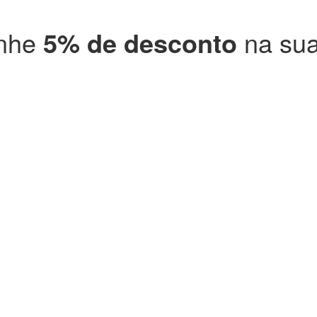
anhe
5% de desconto
na sua
99,00