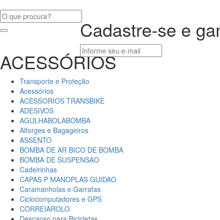
Cadastre-se e g
ACESSÓRIOS
Obs.: Desconto válido para compras acima de R$ 1
Não, obrigado
Enviar
Transporte e Proteção
Acessórios
ACESSORIOS TRANSBIKE
ADESIVOS
AGULHABOLABOMBA
Alforges e Bagageiros
ASSENTO
BOMBA DE AR BICO DE BOMBA
BOMBA DE SUSPENSAO
Cadeirinhas
CAPAS P MANOPLAS GUIDAO
Caramanholas e Garrafas
Ciclocomputadores e GPS
CORREIAROLO
Descanso para Bicicletas