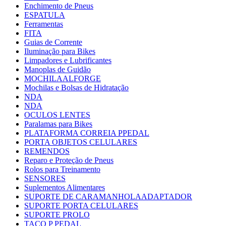
Enchimento de Pneus
ESPATULA
Ferramentas
FITA
Guias de Corrente
Iluminação para Bikes
Limpadores e Lubrificantes
Manoplas de Guidão
MOCHILAALFORGE
Mochilas e Bolsas de Hidratação
NDA
NDA
OCULOS LENTES
Paralamas para Bikes
PLATAFORMA CORREIA PPEDAL
PORTA OBJETOS CELULARES
REMENDOS
Reparo e Proteção de Pneus
Rolos para Treinamento
SENSORES
Suplementos Alimentares
SUPORTE DE CARAMANHOLAADAPTADOR
SUPORTE PORTA CELULARES
SUPORTE PROLO
TACO P PEDAL