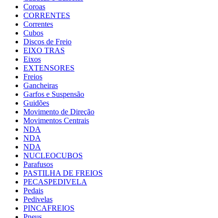
Coroas
CORRENTES
Correntes
Cubos
Discos de Freio
EIXO TRAS
Eixos
EXTENSORES
Freios
Gancheiras
Garfos e Suspensão
Guidões
Movimento de Direção
Movimentos Centrais
NDA
NDA
NDA
NUCLEOCUBOS
Parafusos
PASTILHA DE FREIOS
PECASPEDIVELA
Pedais
Pedivelas
PINCAFREIOS
Pneus