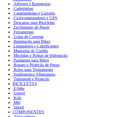
Alforges e Bagageiros
Cadeirinhas
Caramanholas e Garrafas
Ciclocomputadores e GPS
Descanso para Bicicletas
Enchimento de Pneus
Ferramentas
Guias de Corrente
Iluminação para Bikes
Limpadores e Lubrificantes
Manoplas de Guidão
Mochilas e Bolsas de Hidratação
Paralamas para Bikes
Reparo e Proteção de Pneus
Rolos para Treinamento
Suplementos Alimentares
Transporte e Proteção
BICICLETAS
E-bike
Gravel
Kids
Mtb
Speed
COMPONENTES
Abraçadeiras