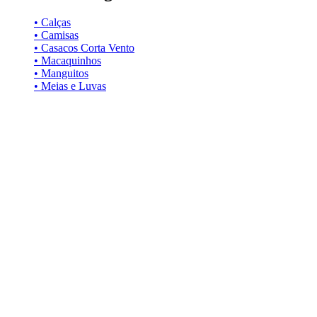
• Calças
• Camisas
• Casacos Corta Vento
• Macaquinhos
• Manguitos
• Meias e Luvas