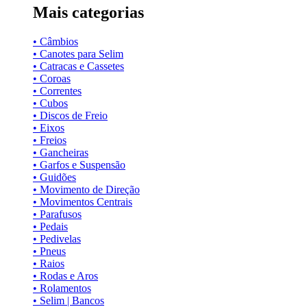
Mais categorias
• Câmbios
• Canotes para Selim
• Catracas e Cassetes
• Coroas
• Correntes
• Cubos
• Discos de Freio
• Eixos
• Freios
• Gancheiras
• Garfos e Suspensão
• Guidões
• Movimento de Direção
• Movimentos Centrais
• Parafusos
• Pedais
• Pedivelas
• Pneus
• Raios
• Rodas e Aros
• Rolamentos
• Selim | Bancos