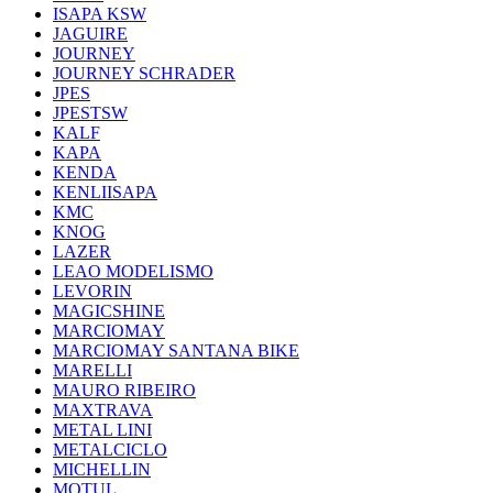
ISAPA KSW
JAGUIRE
JOURNEY
JOURNEY SCHRADER
JPES
JPESTSW
KALF
KAPA
KENDA
KENLIISAPA
KMC
KNOG
LAZER
LEAO MODELISMO
LEVORIN
MAGICSHINE
MARCIOMAY
MARCIOMAY SANTANA BIKE
MARELLI
MAURO RIBEIRO
MAXTRAVA
METAL LINI
METALCICLO
MICHELLIN
MOTUL