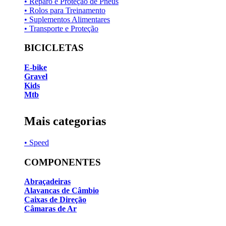
• Reparo e Proteção de Pneus
• Rolos para Treinamento
• Suplementos Alimentares
• Transporte e Proteção
BICICLETAS
E-bike
Gravel
Kids
Mtb
Mais categorias
• Speed
COMPONENTES
Abraçadeiras
Alavancas de Câmbio
Caixas de Direção
Câmaras de Ar