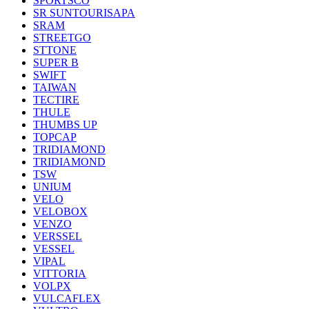
SPORTSCO
SR SUNTOURISAPA
SRAM
STREETGO
STTONE
SUPER B
SWIFT
TAIWAN
TECTIRE
THULE
THUMBS UP
TOPCAP
TRIDIAMOND
TRIDIAMOND
TSW
UNIUM
VELO
VELOBOX
VENZO
VERSSEL
VESSEL
VIPAL
VITTORIA
VOLPX
VULCAFLEX