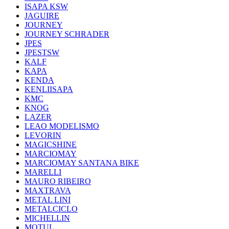
ISAPA KSW
JAGUIRE
JOURNEY
JOURNEY SCHRADER
JPES
JPESTSW
KALF
KAPA
KENDA
KENLIISAPA
KMC
KNOG
LAZER
LEAO MODELISMO
LEVORIN
MAGICSHINE
MARCIOMAY
MARCIOMAY SANTANA BIKE
MARELLI
MAURO RIBEIRO
MAXTRAVA
METAL LINI
METALCICLO
MICHELLIN
MOTUL