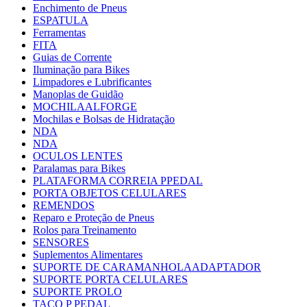
Enchimento de Pneus
ESPATULA
Ferramentas
FITA
Guias de Corrente
Iluminação para Bikes
Limpadores e Lubrificantes
Manoplas de Guidão
MOCHILAALFORGE
Mochilas e Bolsas de Hidratação
NDA
NDA
OCULOS LENTES
Paralamas para Bikes
PLATAFORMA CORREIA PPEDAL
PORTA OBJETOS CELULARES
REMENDOS
Reparo e Proteção de Pneus
Rolos para Treinamento
SENSORES
Suplementos Alimentares
SUPORTE DE CARAMANHOLAADAPTADOR
SUPORTE PORTA CELULARES
SUPORTE PROLO
TACO P PEDAL