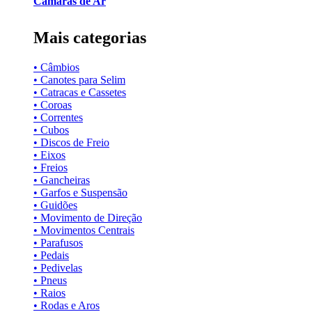
Câmaras de Ar
Mais categorias
• Câmbios
• Canotes para Selim
• Catracas e Cassetes
• Coroas
• Correntes
• Cubos
• Discos de Freio
• Eixos
• Freios
• Gancheiras
• Garfos e Suspensão
• Guidões
• Movimento de Direção
• Movimentos Centrais
• Parafusos
• Pedais
• Pedivelas
• Pneus
• Raios
• Rodas e Aros