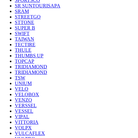
SPORTSCO
SR SUNTOURISAPA
SRAM
STREETGO
STTONE
SUPER B
SWIFT
TAIWAN
TECTIRE
THULE
THUMBS UP
TOPCAP
TRIDIAMOND
TRIDIAMOND
TSW
UNIUM
VELO
VELOBOX
VENZO
VERSSEL
VESSEL
VIPAL
VITTORIA
VOLPX
VULCAFLEX