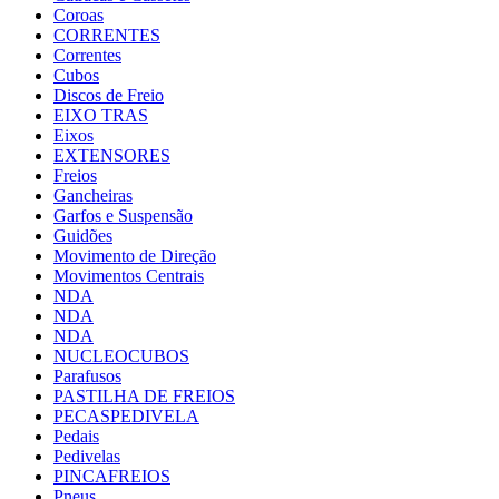
Coroas
CORRENTES
Correntes
Cubos
Discos de Freio
EIXO TRAS
Eixos
EXTENSORES
Freios
Gancheiras
Garfos e Suspensão
Guidões
Movimento de Direção
Movimentos Centrais
NDA
NDA
NDA
NUCLEOCUBOS
Parafusos
PASTILHA DE FREIOS
PECASPEDIVELA
Pedais
Pedivelas
PINCAFREIOS
Pneus