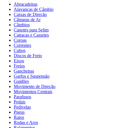
Abraçadeiras
Alavancas de Câmbio
Caixas de Direção
Câmaras de Ar
Câmbios
Canotes para Selim
Catracas e Cassetes
Coroas
Correntes
Cubos
Discos de Freio
Eixos
Freios
Gancheiras
Garfos e Suspensão
Guidões
Movimento de Direção
Movimentos Centrais
Parafusos
Pedais
Pedivelas
Pneus
Raios
Rodas e Aros
Rolamentos