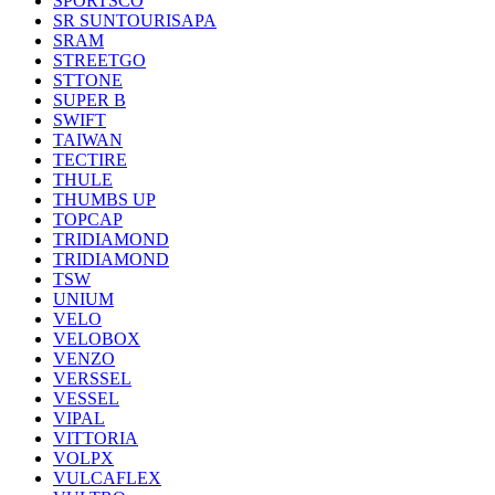
SPORTSCO
SR SUNTOURISAPA
SRAM
STREETGO
STTONE
SUPER B
SWIFT
TAIWAN
TECTIRE
THULE
THUMBS UP
TOPCAP
TRIDIAMOND
TRIDIAMOND
TSW
UNIUM
VELO
VELOBOX
VENZO
VERSSEL
VESSEL
VIPAL
VITTORIA
VOLPX
VULCAFLEX