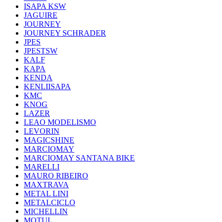
ISAPA KSW
JAGUIRE
JOURNEY
JOURNEY SCHRADER
JPES
JPESTSW
KALF
KAPA
KENDA
KENLIISAPA
KMC
KNOG
LAZER
LEAO MODELISMO
LEVORIN
MAGICSHINE
MARCIOMAY
MARCIOMAY SANTANA BIKE
MARELLI
MAURO RIBEIRO
MAXTRAVA
METAL LINI
METALCICLO
MICHELLIN
MOTUL