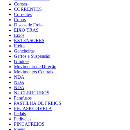
Coroas
CORRENTES
Correntes
Cubos
Discos de Freio
EIXO TRAS
Eixos
EXTENSORES
Freios
Gancheiras
Garfos e Suspensão
Guidões
Movimento de Direção
Movimentos Centrais
NDA
NDA
NDA
NUCLEOCUBOS
Parafusos
PASTILHA DE FREIOS
PECASPEDIVELA
Pedais
Pedivelas
PINCAFREIOS
Pneus