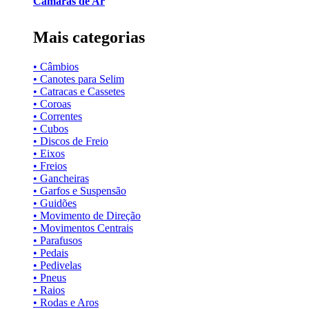
Câmaras de Ar
Mais categorias
• Câmbios
• Canotes para Selim
• Catracas e Cassetes
• Coroas
• Correntes
• Cubos
• Discos de Freio
• Eixos
• Freios
• Gancheiras
• Garfos e Suspensão
• Guidões
• Movimento de Direção
• Movimentos Centrais
• Parafusos
• Pedais
• Pedivelas
• Pneus
• Raios
• Rodas e Aros