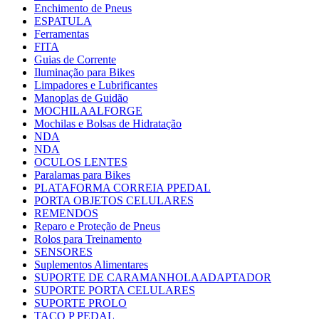
Enchimento de Pneus
ESPATULA
Ferramentas
FITA
Guias de Corrente
Iluminação para Bikes
Limpadores e Lubrificantes
Manoplas de Guidão
MOCHILAALFORGE
Mochilas e Bolsas de Hidratação
NDA
NDA
OCULOS LENTES
Paralamas para Bikes
PLATAFORMA CORREIA PPEDAL
PORTA OBJETOS CELULARES
REMENDOS
Reparo e Proteção de Pneus
Rolos para Treinamento
SENSORES
Suplementos Alimentares
SUPORTE DE CARAMANHOLAADAPTADOR
SUPORTE PORTA CELULARES
SUPORTE PROLO
TACO P PEDAL