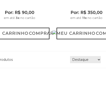
Por: R$ 90,00
Por: R$ 350,00
em até
3x
no cartão
em até
11x
no cartão
COMPRAR
CO
rodutos