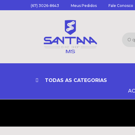
(67) 3026-8643
Meus Pedidos
Fale Conosco
TODAS AS CATEGORIAS
AC